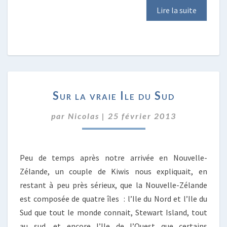
Lire la suite
SUR
Sur la vraie Ile du Sud
LA
VRAIE
par
Nicolas
|
25 février 2013
ILE
DU
SUD
Peu de temps après notre arrivée en Nouvelle-
Zélande, un couple de Kiwis nous expliquait, en
restant à peu près sérieux, que la Nouvelle-Zélande
est composée de quatre îles : l’Ile du Nord et l’Ile du
Sud que tout le monde connait, Stewart Island, tout
au sud, et encore l’Ile de l’Ouest que certains