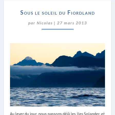
SOUS
Sous le soleil du Fiordland
LE
SOLEIL
par
Nicolas
|
27 mars 2013
DU
FIORDLAND
Au lever du jour, nous passons déjà les Iles Solander, et