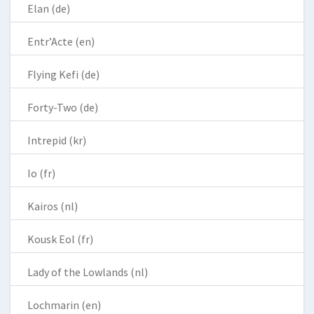
Elan (de)
Entr’Acte (en)
Flying Kefi (de)
Forty-Two (de)
Intrepid (kr)
Io (fr)
Kairos (nl)
Kousk Eol (fr)
Lady of the Lowlands (nl)
Lochmarin (en)