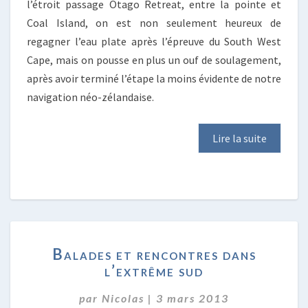
l’étroit passage Otago Retreat, entre la pointe et
Coal Island, on est non seulement heureux de
regagner l’eau plate après l’épreuve du South West
Cape, mais on pousse en plus un ouf de soulagement,
après avoir terminé l’étape la moins évidente de notre
navigation néo-zélandaise.
Lire la suite
BALADES
Balades et rencontres dans
ET
l’extrême sud
RENCONTRES
DANS
par
Nicolas
|
3 mars 2013
L’EXTRÊME