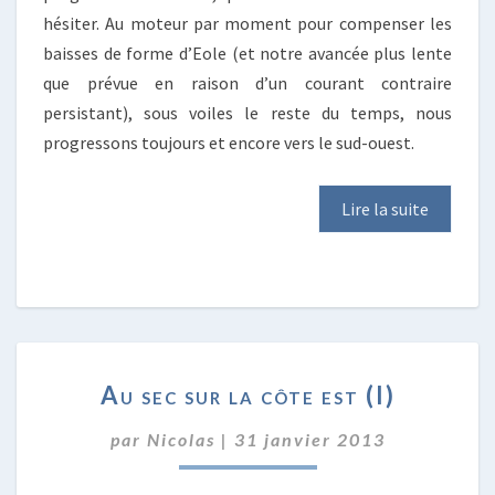
hésiter. Au moteur par moment pour compenser les
baisses de forme d’Eole (et notre avancée plus lente
que prévue en raison d’un courant contraire
persistant), sous voiles le reste du temps, nous
progressons toujours et encore vers le sud-ouest.
Lire la suite
AU
Au sec sur la côte est (I)
SEC
SUR
par
Nicolas
|
31 janvier 2013
LA
CÔTE
EST