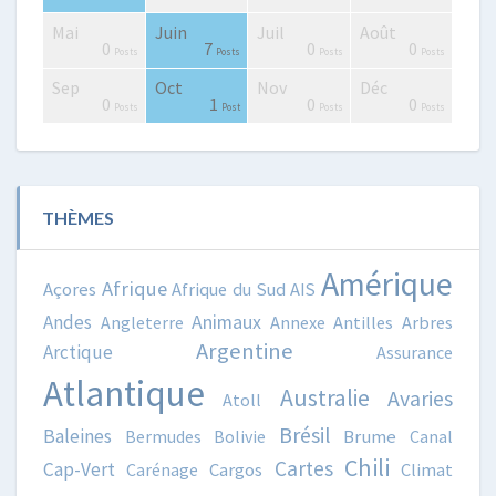
Mai
Juin
Juil
Août
0
0
4
4
2
3
4
2
3
1
0
7
0
0
Posts
Posts
Posts
Posts
Posts
Posts
Posts
Posts
Posts
Post
Posts
Posts
Posts
Posts
Sep
Oct
Nov
Déc
0
0
0
2
3
0
4
3
3
0
0
1
0
0
Posts
Posts
Posts
Posts
Posts
Posts
Posts
Posts
Posts
Posts
Posts
Post
Posts
Posts
THÈMES
Amérique
Afrique
Açores
Afrique du Sud
AIS
Animaux
Andes
Angleterre
Annexe
Antilles
Arbres
Argentine
Arctique
Assurance
Atlantique
Australie
Avaries
Atoll
Brésil
Baleines
Bermudes
Bolivie
Brume
Canal
Chili
Cartes
Cap-Vert
Carénage
Cargos
Climat