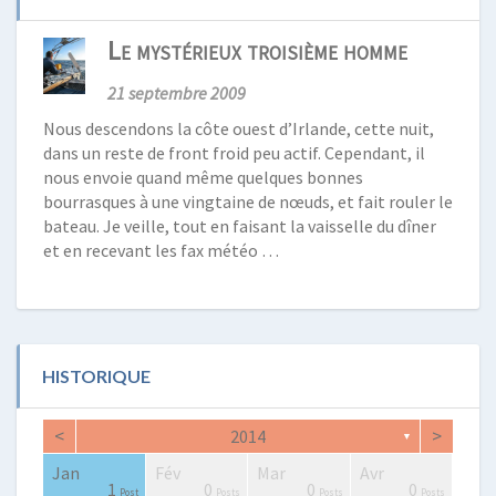
Le mystérieux troisième homme
21 septembre 2009
Nous descendons la côte ouest d’Irlande, cette nuit,
dans un reste de front froid peu actif. Cependant, il
nous envoie quand même quelques bonnes
bourrasques à une vingtaine de nœuds, et fait rouler le
bateau. Je veille, tout en faisant la vaisselle du dîner
et en recevant les fax météo …
HISTORIQUE
<
>
2014
▼
Jan
Fév
Mar
Avr
0
2
0
2
2
3
2
0
1
1
1
0
0
0
Posts
Posts
Posts
Posts
Posts
Posts
Posts
Posts
Post
Post
Post
Posts
Posts
Posts