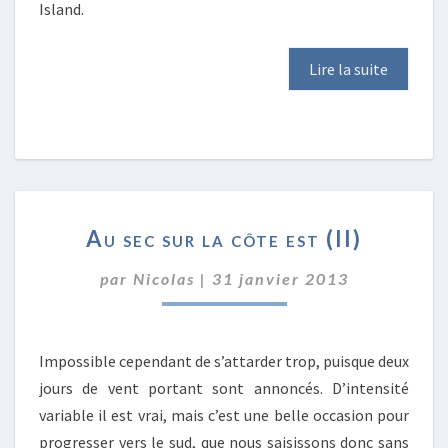
Island.
Lire la suite
AU
Au sec sur la côte est (II)
SEC
SUR
par
Nicolas
|
31 janvier 2013
LA
CÔTE
EST
(II)
Impossible cependant de s’attarder trop, puisque deux
jours de vent portant sont annoncés. D’intensité
variable il est vrai, mais c’est une belle occasion pour
progresser vers le sud, que nous saisissons donc sans