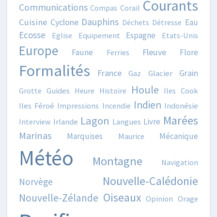
Courants
Communications
Compas
Corail
Dauphins
Cuisine
Cyclone
Eau
Déchets
Détresse
Ecosse
Espagne
Eglise
Equipement
Etats-Unis
Europe
Fleuve
Faune
Flore
Ferries
Formalités
France
Grain
Gaz
Glacier
Houle
Grotte
Guides
Heure
Histoire
Iles Cook
Indien
Iles Féroé
Impressions
Incendie
Indonésie
Marées
Lagon
Livre
Interview
Irlande
Langues
Marinas
Marquises
Mécanique
Maurice
Météo
Montagne
Navigation
Nouvelle-Calédonie
Norvège
Oiseaux
Nouvelle-Zélande
Opinion
Orage