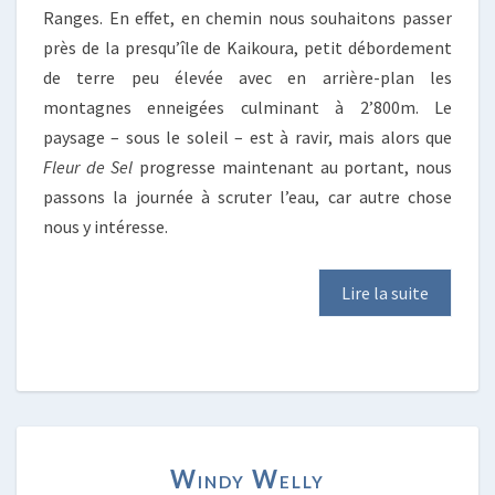
Ranges. En effet, en chemin nous souhaitons passer
près de la presqu’île de Kaikoura, petit débordement
de terre peu élevée avec en arrière-plan les
montagnes enneigées culminant à 2’800m. Le
paysage – sous le soleil – est à ravir, mais alors que
Fleur de Sel
progresse maintenant au portant, nous
passons la journée à scruter l’eau, car autre chose
nous y intéresse.
Lire la suite
WINDY
Windy Welly
WELLY