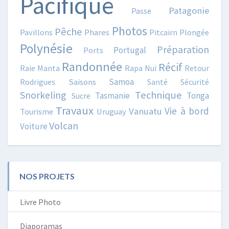
Pacifique
Patagonie
Passe
Photos
Pêche
Pavillons
Phares
Pitcairn
Plongée
Polynésie
Préparation
Portugal
Ports
Randonnée
Récif
Raie Manta
Rapa Nui
Retour
Samoa
Rodrigues
Saisons
Santé
Sécurité
Snorkeling
Technique
Tasmanie
Tonga
Sucre
Travaux
Vie à bord
Vanuatu
Tourisme
Uruguay
Volcan
Voiture
NOS PROJETS
Livre Photo
Diaporamas