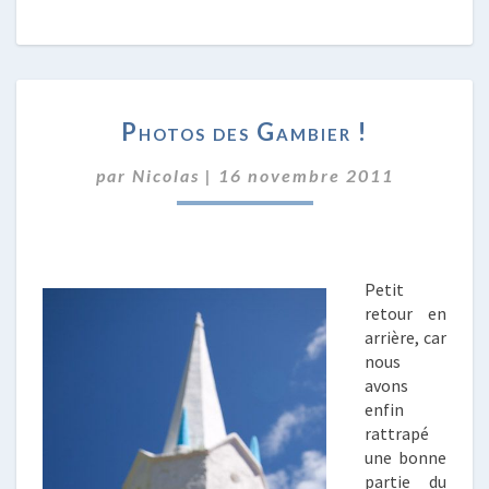
PHOTOS
Photos des Gambier !
DES
GAMBIER
par
Nicolas
|
16 novembre 2011
!
Petit
retour en
arrière, car
nous
avons
enfin
rattrapé
une bonne
partie du