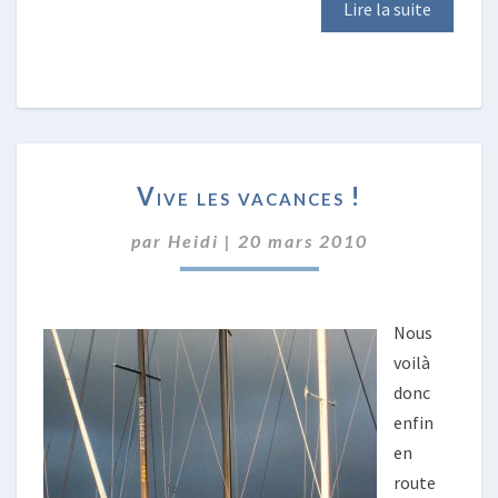
Lire la suite
VIVE
Vive les vacances !
LES
VACANCES
par
Heidi
|
20 mars 2010
!
Nous
voilà
donc
enfin
en
route