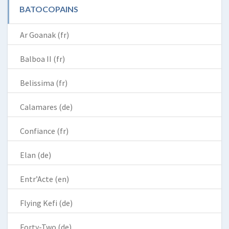
BATOCOPAINS
Ar Goanak (fr)
Balboa II (fr)
Belissima (fr)
Calamares (de)
Confiance (fr)
Elan (de)
Entr’Acte (en)
Flying Kefi (de)
Forty-Two (de)