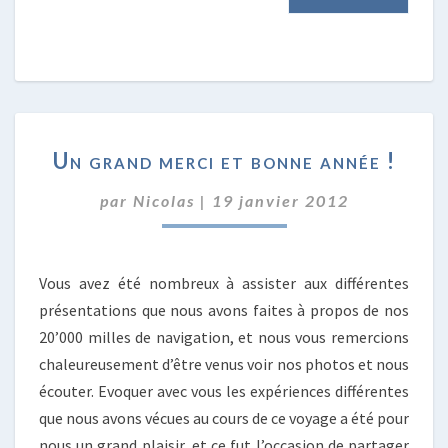
UN
Un grand merci et bonne année !
GRAND
MERCI
par
Nicolas
|
19 janvier 2012
ET
BONNE
ANNÉE
!
Vous avez été nombreux à assister aux différentes
présentations que nous avons faites à propos de nos
20’000 milles de navigation, et nous vous remercions
chaleureusement d’être venus voir nos photos et nous
écouter. Evoquer avec vous les expériences différentes
que nous avons vécues au cours de ce voyage a été pour
nous un grand plaisir, et ce fut l’occasion de partager