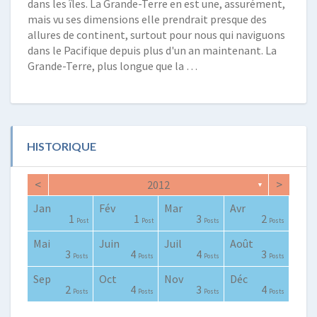
dans les îles. La Grande-Terre en est une, assurément,
mais vu ses dimensions elle prendrait presque des
allures de continent, surtout pour nous qui naviguons
dans le Pacifique depuis plus d'un an maintenant. La
Grande-Terre, plus longue que la …
HISTORIQUE
<
>
2012
▼
Jan
Fév
Mar
Avr
0
2
0
0
2
3
2
0
1
1
1
1
3
2
Posts
Posts
Posts
Posts
Posts
Posts
Posts
Posts
Post
Post
Post
Post
Posts
Posts
Mai
Juin
Juil
Août
0
0
4
4
0
2
4
2
3
1
3
4
4
3
Posts
Posts
Posts
Posts
Posts
Posts
Posts
Posts
Posts
Post
Posts
Posts
Posts
Posts
Sep
Oct
Nov
Déc
0
0
0
2
3
0
0
3
3
0
2
4
3
4
Posts
Posts
Posts
Posts
Posts
Posts
Posts
Posts
Posts
Posts
Posts
Posts
Posts
Posts