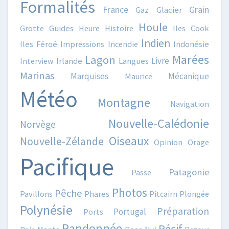
Formalités
France
Grain
Gaz
Glacier
Houle
Grotte
Guides
Heure
Histoire
Iles Cook
Indien
Iles Féroé
Impressions
Incendie
Indonésie
Marées
Lagon
Livre
Interview
Irlande
Langues
Marinas
Marquises
Mécanique
Maurice
Météo
Montagne
Navigation
Nouvelle-Calédonie
Norvège
Oiseaux
Nouvelle-Zélande
Opinion
Orage
Pacifique
Patagonie
Passe
Photos
Pêche
Pavillons
Phares
Pitcairn
Plongée
Polynésie
Préparation
Portugal
Ports
Randonnée
Récif