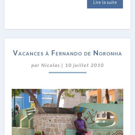
Lire la suite
VACANCES
Vacances à Fernando de Noronha
À
FERNANDO
par
Nicolas
|
10 juillet 2010
DE
NORONHA