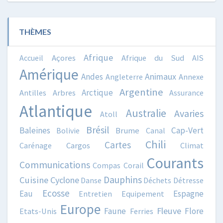
THÈMES
Afrique
Accueil
Açores
Afrique du Sud
AIS
Amérique
Animaux
Andes
Angleterre
Annexe
Argentine
Arctique
Antilles
Arbres
Assurance
Atlantique
Australie
Avaries
Atoll
Brésil
Baleines
Cap-Vert
Bolivie
Brume
Canal
Chili
Cartes
Carénage
Cargos
Climat
Courants
Communications
Compas
Corail
Dauphins
Cuisine
Cyclone
Danse
Déchets
Détresse
Ecosse
Eau
Espagne
Entretien
Equipement
Europe
Fleuve
Faune
Flore
Etats-Unis
Ferries