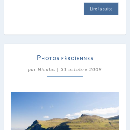
Lire la suite
PHOTOS
Photos féroïennes
FÉROÏENNES
par
Nicolas
|
31 octobre 2009