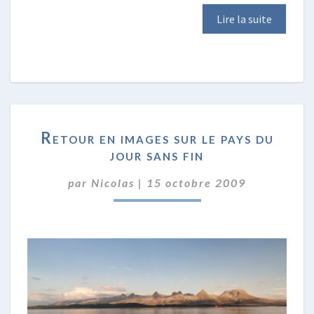
Lire la suite
RETOUR
Retour en images sur le pays du
EN
jour sans fin
IMAGES
SUR
par
Nicolas
|
15 octobre 2009
LE
PAYS
DU
JOUR
SANS
FIN