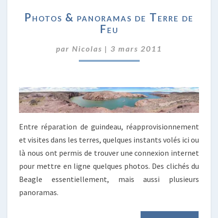
PHOTOS
Photos & panoramas de Terre de
&
Feu
PANORAMAS
DE
par
Nicolas
|
3 mars 2011
TERRE
DE
FEU
Entre réparation de guindeau, réapprovisionnement
et visites dans les terres, quelques instants volés ici ou
là nous ont permis de trouver une connexion internet
pour mettre en ligne quelques photos. Des clichés du
Beagle essentiellement, mais aussi plusieurs
panoramas.