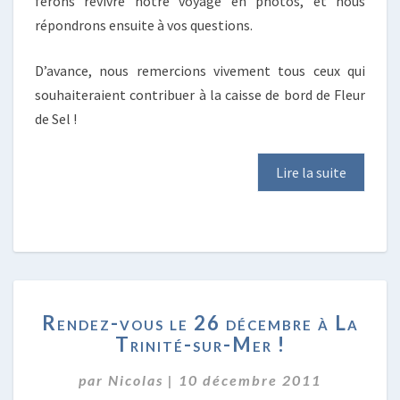
ferons revivre notre voyage en photos, et nous
répondrons ensuite à vos questions.
D’avance, nous remercions vivement tous ceux qui
souhaiteraient contribuer à la caisse de bord de Fleur
de Sel !
Lire la suite
RENDEZ-
Rendez-vous le 26 décembre à La
VOUS
Trinité-sur-Mer !
LE
26
par
Nicolas
|
10 décembre 2011
DÉCEMBRE