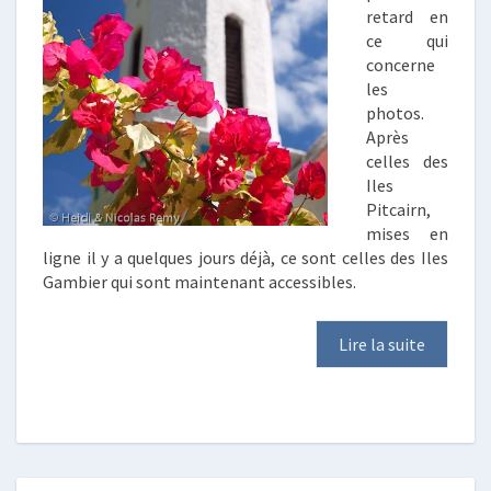
retard en
ce qui
concerne
les
photos.
Après
celles des
Iles
Pitcairn,
mises en
ligne il y a quelques jours déjà, ce sont celles des Iles
Gambier qui sont maintenant accessibles.
Lire la suite