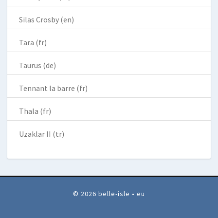
Silas Crosby (en)
Tara (fr)
Taurus (de)
Tennant la barre (fr)
Thala (fr)
Uzaklar II (tr)
© 2026 belle-isle • eu