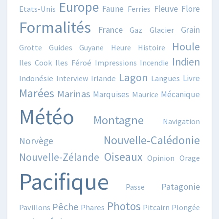
Europe
Fleuve
Faune
Flore
Etats-Unis
Ferries
Formalités
France
Grain
Gaz
Glacier
Houle
Grotte
Guides
Guyane
Heure
Histoire
Indien
Iles Cook
Iles Féroé
Impressions
Incendie
Lagon
Livre
Indonésie
Interview
Irlande
Langues
Marées
Marinas
Marquises
Mécanique
Maurice
Météo
Montagne
Navigation
Nouvelle-Calédonie
Norvège
Oiseaux
Nouvelle-Zélande
Opinion
Orage
Pacifique
Patagonie
Passe
Photos
Pêche
Pavillons
Phares
Pitcairn
Plongée