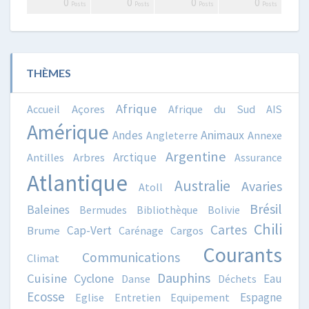
0
0
2
3
0
0
4
3
3
0
0
0
0
0
Posts
Posts
Posts
Posts
Posts
Posts
Posts
Posts
Posts
Posts
Posts
Posts
Posts
Posts
THÈMES
Afrique
Accueil
Açores
Afrique du Sud
AIS
Amérique
Animaux
Andes
Angleterre
Annexe
Argentine
Arctique
Antilles
Arbres
Assurance
Atlantique
Australie
Avaries
Atoll
Brésil
Baleines
Bermudes
Bibliothèque
Bolivie
Chili
Cartes
Cap-Vert
Brume
Carénage
Cargos
Courants
Communications
Climat
Dauphins
Cuisine
Cyclone
Eau
Danse
Déchets
Ecosse
Espagne
Eglise
Entretien
Equipement