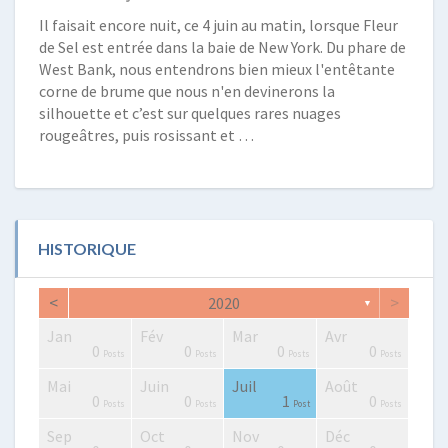
Il faisait encore nuit, ce 4 juin au matin, lorsque Fleur
de Sel est entrée dans la baie de New York. Du phare de
West Bank, nous entendrons bien mieux l'entêtante
corne de brume que nous n'en devinerons la
silhouette et c’est sur quelques rares nuages
rougeâtres, puis rosissant et …
HISTORIQUE
<
>
2020
▼
Jan
Fév
Mar
Avr
2
0
0
2
2
3
2
0
1
1
0
0
0
0
Posts
Posts
Posts
Posts
Posts
Posts
Posts
Posts
Post
Post
Posts
Posts
Posts
Posts
Mai
Juin
Juil
Août
0
4
4
0
2
3
4
2
3
1
0
0
1
0
Posts
Posts
Posts
Posts
Posts
Posts
Posts
Posts
Posts
Post
Posts
Posts
Post
Posts
Sep
Oct
Nov
Déc