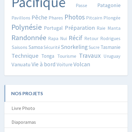
Pacifique
Patagonie
Passe
Photos
Pêche
Pavillons
Phares
Pitcairn
Plongée
Polynésie
Préparation
Portugal
Raie Manta
Randonnée
Récif
Rapa Nui
Retour
Rodrigues
Snorkeling
Samoa
Tasmanie
Saisons
Sécurité
Sucre
Travaux
Technique
Tonga
Tourisme
Uruguay
Volcan
Vie à bord
Vanuatu
Voiture
NOS PROJETS
Livre Photo
Diaporamas