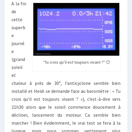
A la fin
de
cette
superb
e
journé
e
(grand
“Tu crois qu’il est toujours vivant ?” 🙂
soleil
et
chaleur à près de 30°, l’anticyclone semble bien
installé et Heidi se demande face au baromètre : « Tu
crois qu’il est toujours vivant ? »), c’est-à-dire vers
21h30 alors que le soleil commence doucement à
décliner, lancement du moteur. Ca semble bien
marcher ! Bien évidemment, le vrai test se fera à la
longue, mais nous sommes nettement plus