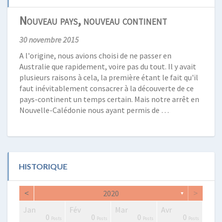
Nouveau pays, nouveau continent
30 novembre 2015
A l'origine, nous avions choisi de ne passer en
Australie que rapidement, voire pas du tout. Il y avait
plusieurs raisons à cela, la première étant le fait qu'il
faut inévitablement consacrer à la découverte de ce
pays-continent un temps certain. Mais notre arrêt en
Nouvelle-Calédonie nous ayant permis de …
HISTORIQUE
<
>
2020
▼
Jan
Fév
Mar
Avr
2
0
0
2
2
3
2
0
1
1
0
0
0
0
Posts
Posts
Posts
Posts
Posts
Posts
Posts
Posts
Post
Post
Posts
Posts
Posts
Posts