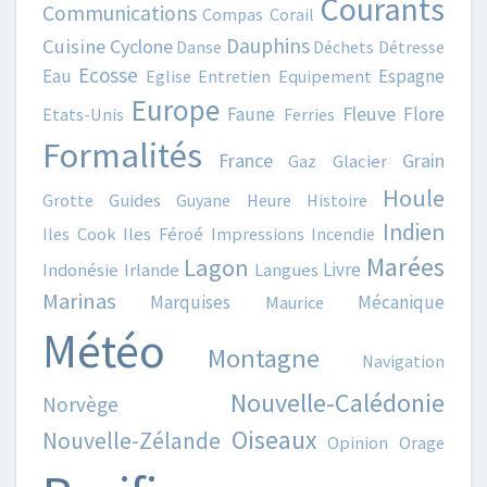
Courants
Communications
Compas
Corail
Dauphins
Cuisine
Cyclone
Danse
Déchets
Détresse
Ecosse
Eau
Espagne
Eglise
Entretien
Equipement
Europe
Fleuve
Faune
Flore
Etats-Unis
Ferries
Formalités
France
Grain
Gaz
Glacier
Houle
Grotte
Guides
Guyane
Heure
Histoire
Indien
Iles Cook
Iles Féroé
Impressions
Incendie
Marées
Lagon
Livre
Indonésie
Irlande
Langues
Marinas
Marquises
Mécanique
Maurice
Météo
Montagne
Navigation
Nouvelle-Calédonie
Norvège
Oiseaux
Nouvelle-Zélande
Opinion
Orage