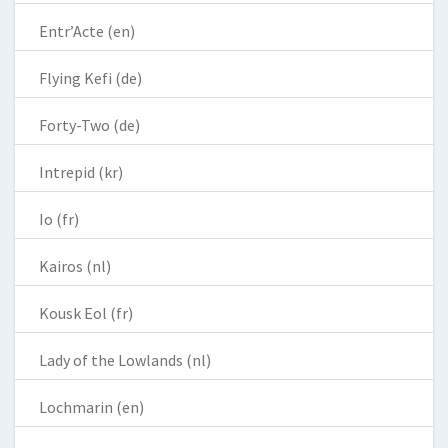
Entr’Acte (en)
Flying Kefi (de)
Forty-Two (de)
Intrepid (kr)
Io (fr)
Kairos (nl)
Kousk Eol (fr)
Lady of the Lowlands (nl)
Lochmarin (en)