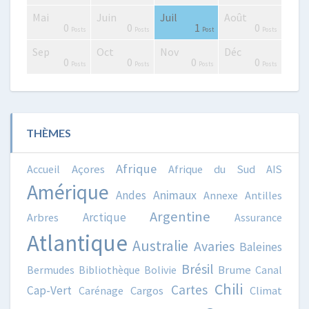
Mai
Juin
Juil
Août
0
4
4
0
2
3
4
2
3
1
0
0
1
0
Posts
Posts
Posts
Posts
Posts
Posts
Posts
Posts
Posts
Post
Posts
Posts
Post
Posts
Sep
Oct
Nov
Déc
0
0
2
3
0
0
4
3
3
0
0
0
0
0
Posts
Posts
Posts
Posts
Posts
Posts
Posts
Posts
Posts
Posts
Posts
Posts
Posts
Posts
THÈMES
Afrique
Accueil
Açores
Afrique du Sud
AIS
Amérique
Animaux
Andes
Annexe
Antilles
Argentine
Arctique
Arbres
Assurance
Atlantique
Australie
Avaries
Baleines
Brésil
Bermudes
Bibliothèque
Bolivie
Brume
Canal
Chili
Cartes
Cap-Vert
Carénage
Cargos
Climat