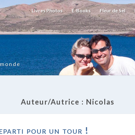
Livres Photos
E-Books
Fleur de Sel
u monde
Auteur/autrice :
Nicolas
ET
reparti pour un tour !
C’EST