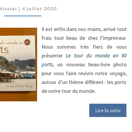
REPARTI
Nicolas
|
4 juillet 2020
POUR
UN
TOUR
Il est enfin dans nos mains, arrivé tout
!
frais tout beau de chez l’imprimeur.
Nous sommes très fiers de vous
présenter
Le tour du monde en 80
ports
, un nouveau beau-livre photo
pour vous faire revivre notre voyage,
autour d’un thème différent : les ports
de notre tour du monde.
Lire la suite