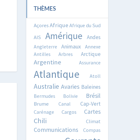
THÈMES
Afrique
Açores
Afrique du Sud
Amérique
Andes
AIS
Animaux
Angleterre
Annexe
Arctique
Antilles
Arbres
Argentine
Assurance
Atlantique
Atoll
Australie
Avaries
Baleines
Brésil
Bermudes
Bolivie
Cap-Vert
Brume
Canal
Cartes
Carénage
Cargos
Chili
Climat
Communications
Compas