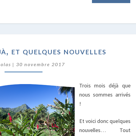
TROIS
jà, et quelques nouvelles
MOIS
DÉJÀ,
colas
|
30 novembre 2017
ET
QUELQUES
NOUVELLES
Trois mois déjà que
nous sommes arrivés
!
Et voici donc quelques
nouvelles… Tout