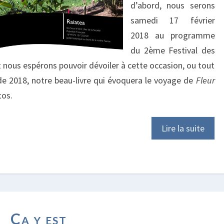
d’abord, nous serons
samedi 17 février
2018 au programme
du 2ème Festival des
 Et nous espérons pouvoir dévoiler à cette occasion, ou tout
de 2018, notre beau-livre qui évoquera le voyage de
Fleur
tos.
Lire la suite
CA
Ca y est
Y