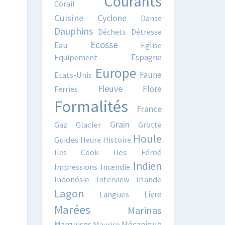
Courants
Corail
Cuisine
Cyclone
Danse
Dauphins
Déchets
Détresse
Ecosse
Eau
Eglise
Espagne
Equipement
Europe
Faune
Etats-Unis
Fleuve
Flore
Ferries
Formalités
France
Grain
Gaz
Glacier
Grotte
Houle
Guides
Heure
Histoire
Iles Cook
Iles Féroé
Indien
Impressions
Incendie
Indonésie
Interview
Irlande
Lagon
Livre
Langues
Marées
Marinas
Marquises
Mécanique
Maurice