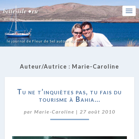
belle-isle • eu
Togg
Navi
le journal de Fleur de Sel autour du monde
Auteur/autrice :
Marie-Caroline
TU
Tu ne t’inquiètes pas, tu fais du
NE
tourisme à Bahia…
T’INQUIÈTES
PAS,
par
Marie-Caroline
|
27 août 2010
TU
FAIS
DU
TOURISME