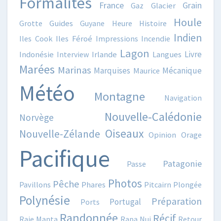
Formalités
France
Grain
Gaz
Glacier
Houle
Grotte
Guides
Guyane
Heure
Histoire
Indien
Iles Cook
Iles Féroé
Impressions
Incendie
Lagon
Livre
Indonésie
Interview
Irlande
Langues
Marées
Marinas
Marquises
Mécanique
Maurice
Météo
Montagne
Navigation
Nouvelle-Calédonie
Norvège
Oiseaux
Nouvelle-Zélande
Opinion
Orage
Pacifique
Patagonie
Passe
Photos
Pêche
Pavillons
Phares
Pitcairn
Plongée
Polynésie
Préparation
Portugal
Ports
Randonnée
Récif
Raie Manta
Rapa Nui
Retour