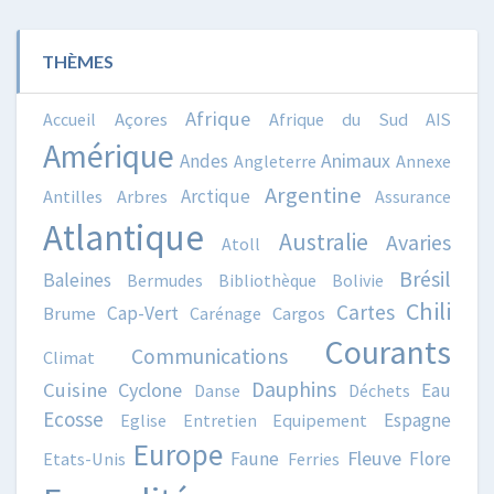
THÈMES
Afrique
Accueil
Açores
Afrique du Sud
AIS
Amérique
Animaux
Andes
Angleterre
Annexe
Argentine
Arctique
Antilles
Arbres
Assurance
Atlantique
Australie
Avaries
Atoll
Brésil
Baleines
Bermudes
Bibliothèque
Bolivie
Chili
Cartes
Cap-Vert
Brume
Carénage
Cargos
Courants
Communications
Climat
Dauphins
Cuisine
Cyclone
Eau
Danse
Déchets
Ecosse
Espagne
Eglise
Entretien
Equipement
Europe
Fleuve
Faune
Flore
Etats-Unis
Ferries