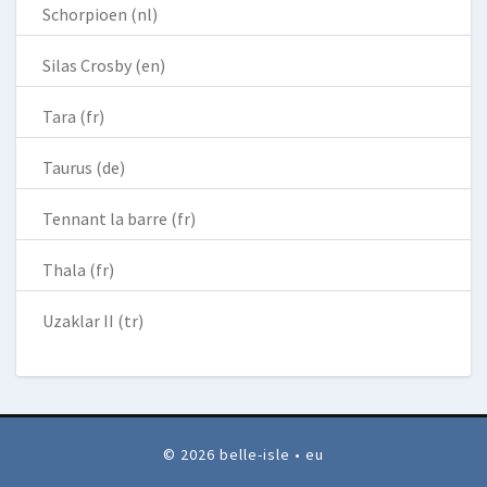
Schorpioen (nl)
Silas Crosby (en)
Tara (fr)
Taurus (de)
Tennant la barre (fr)
Thala (fr)
Uzaklar II (tr)
© 2026 belle-isle • eu