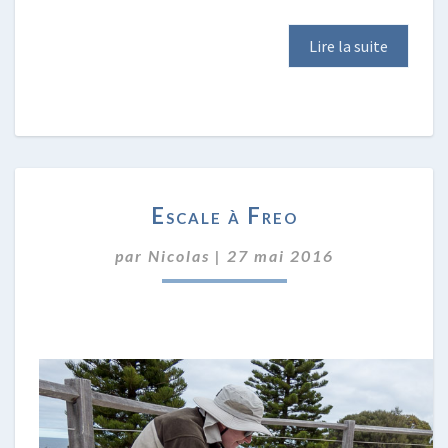
Lire la suite
ESCALE
Escale à Freo
À
FREO
par
Nicolas
|
27 mai 2016