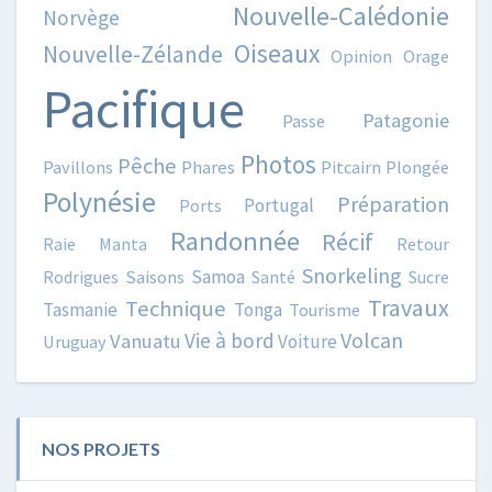
Nouvelle-Calédonie
Norvège
Oiseaux
Nouvelle-Zélande
Opinion
Orage
Pacifique
Patagonie
Passe
Photos
Pêche
Pavillons
Phares
Pitcairn
Plongée
Polynésie
Préparation
Portugal
Ports
Randonnée
Récif
Raie Manta
Retour
Snorkeling
Samoa
Rodrigues
Saisons
Santé
Sucre
Travaux
Technique
Tasmanie
Tonga
Tourisme
Volcan
Vie à bord
Vanuatu
Voiture
Uruguay
NOS PROJETS