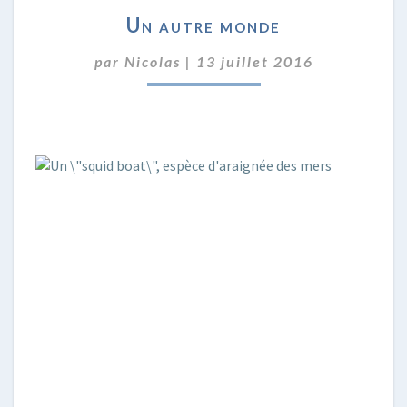
UN
Un autre monde
AUTRE
MONDE
par
Nicolas
|
13 juillet 2016