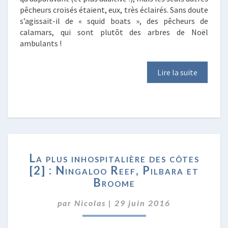
pêcheurs croisés étaient, eux, très éclairés. Sans doute
s’agissait-il de « squid boats », des pêcheurs de
calamars, qui sont plutôt des arbres de Noël
ambulants !
Lire la suite
LA
La plus inhospitalière des côtes
PLUS
[2] : Ningaloo Reef, Pilbara et
INHOSPITALIÈRE
Broome
DES
CÔTES
par
Nicolas
|
[2]
29 juin 2016
:
NINGALOO