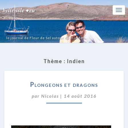
belle-isle • eu
Togg
Navi
le journal de Fleur de Sel autour du monde
Thème :
Indien
PLONGEONS
Plongeons et dragons
ET
DRAGONS
par
Nicolas
|
14 août 2016