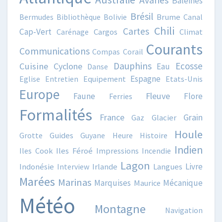
Baleines
Brésil
Bermudes
Bibliothèque
Bolivie
Brume
Canal
Chili
Cartes
Cap-Vert
Carénage
Cargos
Climat
Courants
Communications
Compas
Corail
Dauphins
Ecosse
Cuisine
Cyclone
Eau
Danse
Espagne
Eglise
Entretien
Equipement
Etats-Unis
Europe
Fleuve
Faune
Flore
Ferries
Formalités
France
Grain
Gaz
Glacier
Houle
Grotte
Guides
Guyane
Heure
Histoire
Indien
Iles Cook
Iles Féroé
Impressions
Incendie
Lagon
Livre
Indonésie
Interview
Irlande
Langues
Marées
Marinas
Marquises
Mécanique
Maurice
Météo
Montagne
Navigation