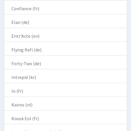
Confiance (fr)
Elan (de)
Entr’Acte (en)
Flying Kefi (de)
Forty-Two (de)
Intrepid (kr)
Io (fr)
Kairos (nl)
Kousk Eol (fr)