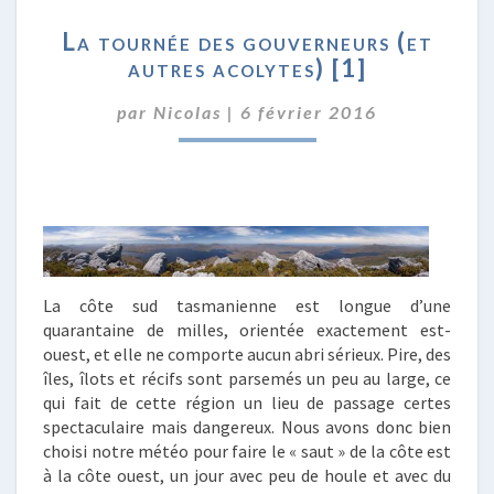
LA
La tournée des gouverneurs (et
TOURNÉE
autres acolytes) [1]
DES
GOUVERNEURS
par
Nicolas
|
6 février 2016
(ET
AUTRES
ACOLYTES)
[1]
La côte sud tasmanienne est longue d’une
quarantaine de milles, orientée exactement est-
ouest, et elle ne comporte aucun abri sérieux. Pire, des
îles, îlots et récifs sont parsemés un peu au large, ce
qui fait de cette région un lieu de passage certes
spectaculaire mais dangereux. Nous avons donc bien
choisi notre météo pour faire le « saut » de la côte est
à la côte ouest, un jour avec peu de houle et avec du