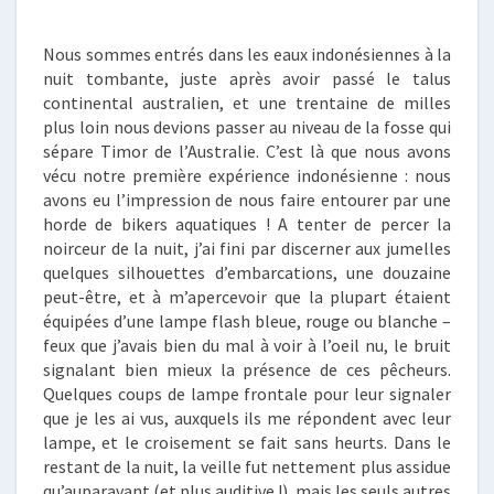
Nous sommes entrés dans les eaux indonésiennes à la
nuit tombante, juste après avoir passé le talus
continental australien, et une trentaine de milles
plus loin nous devions passer au niveau de la fosse qui
sépare Timor de l’Australie. C’est là que nous avons
vécu notre première expérience indonésienne : nous
avons eu l’impression de nous faire entourer par une
horde de bikers aquatiques ! A tenter de percer la
noirceur de la nuit, j’ai fini par discerner aux jumelles
quelques silhouettes d’embarcations, une douzaine
peut-être, et à m’apercevoir que la plupart étaient
équipées d’une lampe flash bleue, rouge ou blanche –
feux que j’avais bien du mal à voir à l’oeil nu, le bruit
signalant bien mieux la présence de ces pêcheurs.
Quelques coups de lampe frontale pour leur signaler
que je les ai vus, auxquels ils me répondent avec leur
lampe, et le croisement se fait sans heurts. Dans le
restant de la nuit, la veille fut nettement plus assidue
qu’auparavant (et plus auditive !), mais les seuls autres