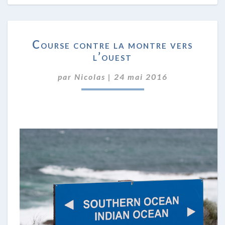
COURSE
Course contre la montre vers
CONTRE
l’ouest
LA
MONTRE
par
Nicolas
|
24 mai 2016
VERS
L’OUEST