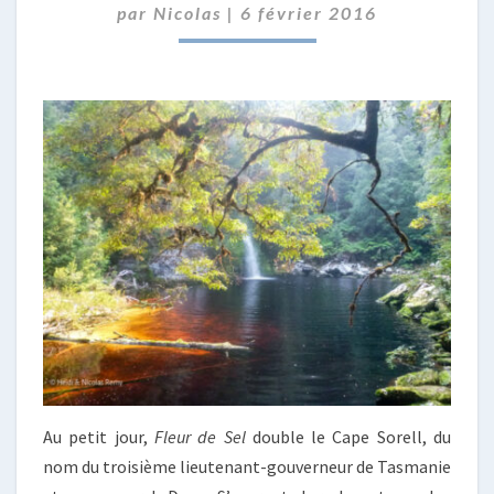
par
Nicolas
|
6 février 2016
(ET
AUTRES
ACOLYTES)
[2]
Au petit jour,
Fleur de Sel
double le Cape Sorell, du
nom du troisième lieutenant-gouverneur de Tasmanie