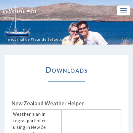
belle-isle • eu
Togg
Navi
le journal de Fleur de Sel autour du monde
DOWNLOADS
Downloads
New Zealand Weather Helper
Weather is an in
tegral part of cr
uising in New Ze