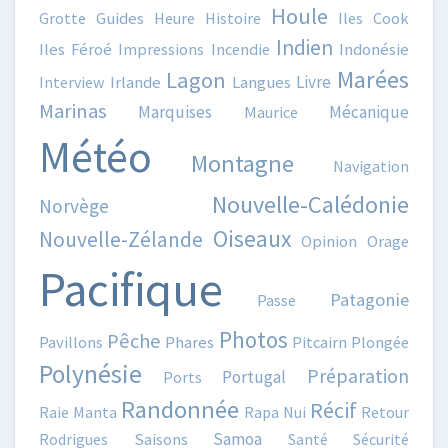
Houle
Grotte
Guides
Heure
Histoire
Iles Cook
Indien
Iles Féroé
Impressions
Incendie
Indonésie
Marées
Lagon
Livre
Interview
Irlande
Langues
Marinas
Marquises
Mécanique
Maurice
Météo
Montagne
Navigation
Nouvelle-Calédonie
Norvège
Oiseaux
Nouvelle-Zélande
Opinion
Orage
Pacifique
Patagonie
Passe
Photos
Pêche
Pavillons
Phares
Pitcairn
Plongée
Polynésie
Préparation
Portugal
Ports
Randonnée
Récif
Raie Manta
Rapa Nui
Retour
Samoa
Rodrigues
Saisons
Santé
Sécurité