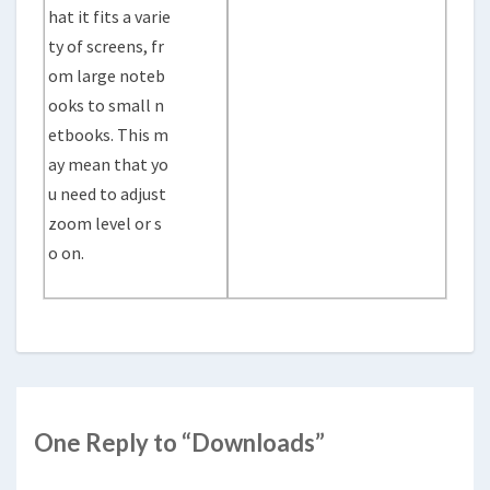
hat it fits a varie
ty of screens, fr
om large noteb
ooks to small n
etbooks. This m
ay mean that yo
u need to adjust
zoom level or s
o on.
One Reply to “Downloads”