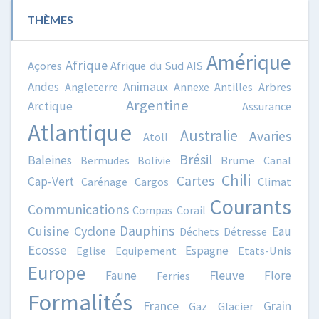
THÈMES
Amérique
Afrique
Açores
Afrique du Sud
AIS
Animaux
Andes
Angleterre
Annexe
Antilles
Arbres
Argentine
Arctique
Assurance
Atlantique
Australie
Avaries
Atoll
Brésil
Baleines
Bermudes
Bolivie
Brume
Canal
Chili
Cartes
Cap-Vert
Carénage
Cargos
Climat
Courants
Communications
Compas
Corail
Dauphins
Cuisine
Cyclone
Eau
Déchets
Détresse
Ecosse
Espagne
Eglise
Equipement
Etats-Unis
Europe
Fleuve
Faune
Flore
Ferries
Formalités
France
Grain
Gaz
Glacier