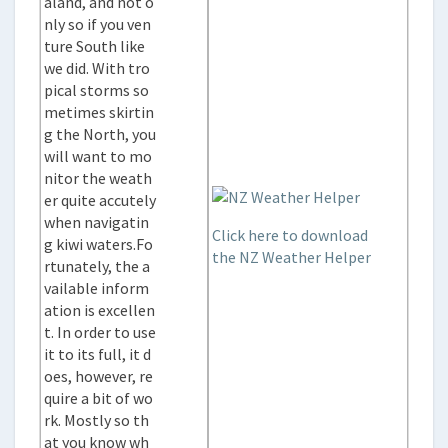
aland, and not o
nly so if you ven
ture South like
we did. With tro
pical storms so
metimes skirtin
g the North, you
will want to mo
nitor the weath
er quite accutely
when navigatin
Click here to download
g kiwi waters.Fo
the NZ Weather Helper
rtunately, the a
vailable inform
ation is excellen
t. In order to use
it to its full, it d
oes, however, re
quire a bit of wo
rk. Mostly so th
at you know wh