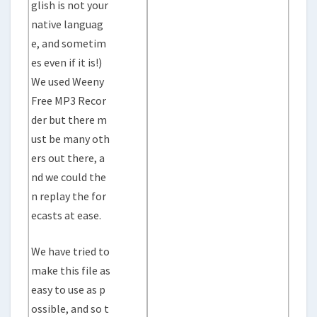
glish is not your
native languag
e, and sometim
es even if it is!)
We used Weeny
Free MP3 Recor
der but there m
ust be many oth
ers out there, a
nd we could the
n replay the for
ecasts at ease.
We have tried to
make this file as
easy to use as p
ossible, and so t