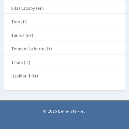
Silas Crosby (en)
Tara (fr)
Taurus (de)
Tennant la barre (fr)
Thala (fr)
Uzaklar II (tr)
© 2026 belle-isle • eu